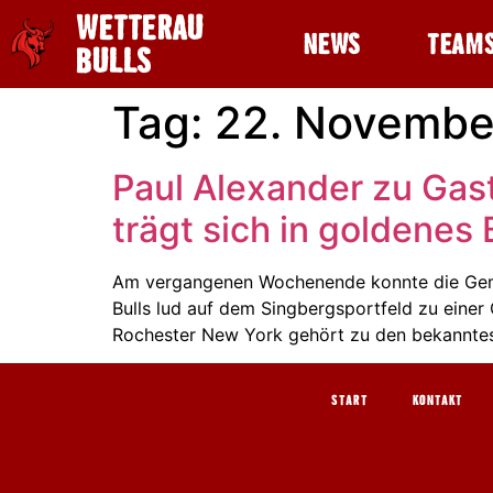
WETTERAU
NEWS
TEAM
BULLS
Tag:
22. Novembe
Paul Alexander zu Gast
trägt sich in goldene
Am vergangenen Wochenende konnte die Geme
Bulls lud auf dem Singbergsportfeld zu einer
Rochester New York gehört zu den bekanntes
START
KONTAKT