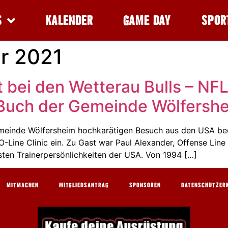
S
KALENDER
GAME DAY
SPOR
r 2021
 bei den Wetterau Bulls – NF
s Buch der Gemeinde Wölfershe
inde Wölfersheim hochkarätigen Besuch aus den USA begr
 O-Line Clinic ein. Zu Gast war Paul Alexander, Offense Lin
ten Trainerpersönlichkeiten der USA. Von 1994 […]
MITMACHEN
MITGLIEDSANTRAG
SPONSOREN
DATENSCHUTZER