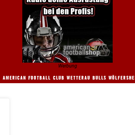
Werbung
6 AMERICAN FOOTBALL CLUB WETTERAU BULLS WÖLFERSHEI