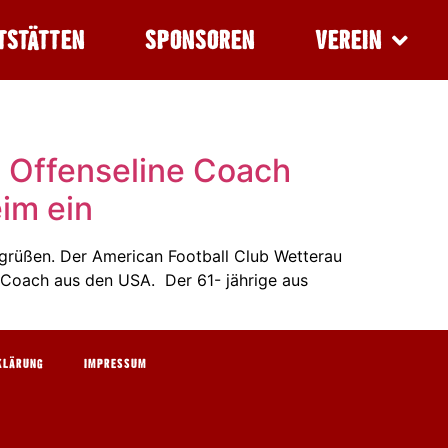
TSTÄTTEN
SPONSOREN
VEREIN
L Offenseline Coach
im ein
üßen. Der American Football Club Wetterau
e Coach aus den USA. Der 61- jährige aus
KLÄRUNG
IMPRESSUM