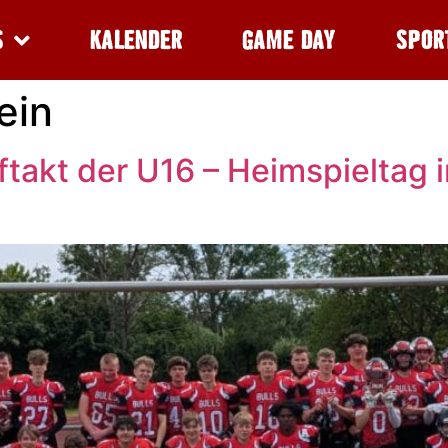
S
KALENDER
GAME DAY
SPOR
ein
ftakt der U16 – Heimspieltag 