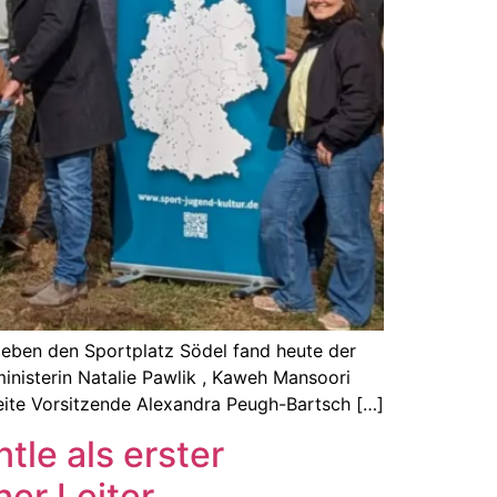
Neben den Sportplatz Södel fand heute der
ministerin Natalie Pawlik , Kaweh Mansoori
weite Vorsitzende Alexandra Peugh-Bartsch […]
le als erster
her Leiter