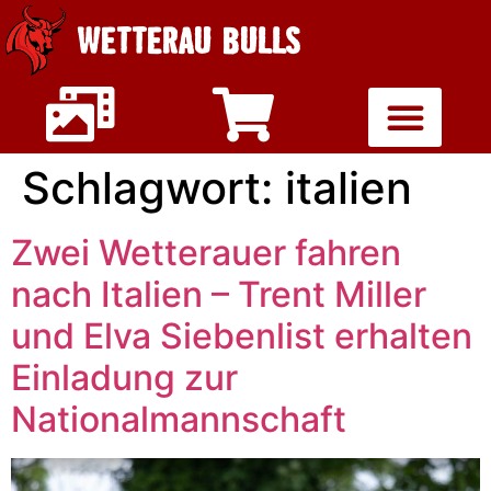
WETTERAU BULLS
Schlagwort:
italien
Zwei Wetterauer fahren
nach Italien – Trent Miller
und Elva Siebenlist erhalten
Einladung zur
Nationalmannschaft