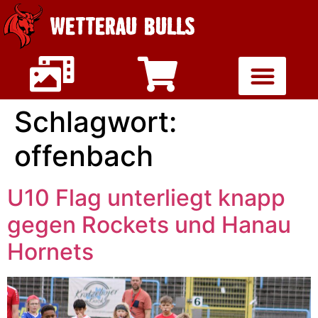
WETTERAU BULLS
Schlagwort:
offenbach
U10 Flag unterliegt knapp
gegen Rockets und Hanau
Hornets