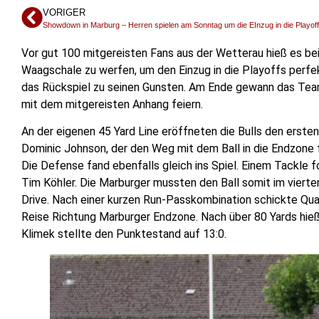
VORIGER
Showdown in Marburg – Herren spielen am Sonntag um die EInzug in die Playof
Vor gut 100 mitgereisten Fans aus der Wetterau hieß es be
Waagschale zu werfen, um den Einzug in die Playoffs perfe
das Rückspiel zu seinen Gunsten. Am Ende gewann das Tea
mit dem mitgereisten Anhang feiern.
An der eigenen 45 Yard Line eröffneten die Bulls den erst
Dominic Johnson, der den Weg mit dem Ball in die Endzone 
Die Defense fand ebenfalls gleich ins Spiel. Einem Tackle 
Tim Köhler. Die Marburger mussten den Ball somit im vierte
Drive. Nach einer kurzen Run-Passkombination schickte Qu
Reise Richtung Marburger Endzone. Nach über 80 Yards hieß 
Klimek stellte den Punktestand auf 13:0.