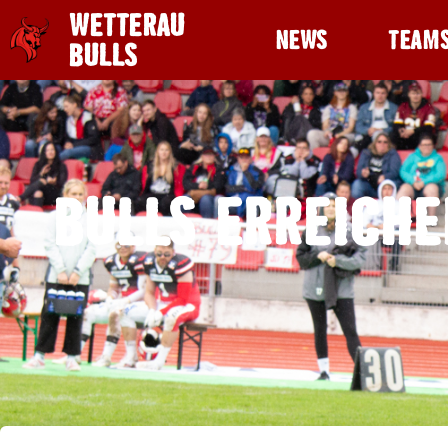
WETTERAU
NEWS
TEAM
BULLS
BULLS ERREICHE