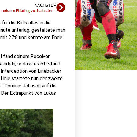
NÄCHSTER
Zwei Wetterauer fahren nach Italien – Trent Miller und Elva Siebenlist erhalten Einladung zur Nationalmannschaft
 die Bulls alles in die
inute unterlag, gestaltete man
mit 27:8 und konnte am Ende
el fand seinem Receiver
wandeln, sodass es 6:0 stand.
 Interception von Linebacker
Linie startete nun der zweite
er Dominic Johnson auf die
. Der Extrapunkt von Lukas