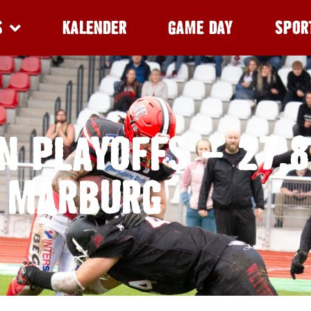
S
KALENDER
GAME DAY
SPOR
N PLAYOFFS – 27:8
MARBURG