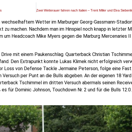
fs
i wechselhaftem Wetter im Marburger Georg-Gassmann-Stadion für
kt zu machen. Nachdem man im Hinspiel noch knapp in letzter M
m um Headcoach Mike Myers gegen die Marburg Mercenaries II 
en Drive mit einem Paukenschlag. Quarterback Christian Tschimm
fand. Den Extrapunkt konnte Lukas Klimek nicht erfolgreich ver
for Loss von Defense Tackle Jermaine Peterson, folge eine Fast
n Versuch per Punt an die Bulls abgeben. An der eigenen 18 Yard 
arterback Tschimmel im dritten Versuch abermals seinen Receiv
es für Dominic Johnson, Touchdown Nr. 2 und für die Bulls 12:0