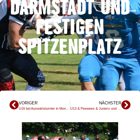
DARMSTADT UND
FESTIGEN
SPITZENPLATZ
VORIGER
NÄCHSTER
U16 bei Auswärtsturnier in Montabaur mit starkem Auftritt
U13 & Peewees & Juniors und Rumble zu Gast bei der Frankfurt Galaxy