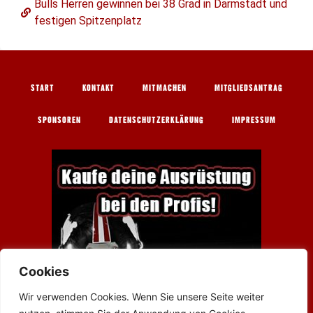
Bulls Herren gewinnen bei 38 Grad in Darmstadt und
festigen Spitzenplatz
START
KONTAKT
MITMACHEN
MITGLIEDSANTRAG
SPONSOREN
DATENSCHUTZERKLÄRUNG
IMPRESSUM
Cookies
Wir verwenden Cookies. Wenn Sie unsere Seite weiter