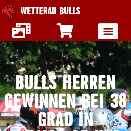
WETTERAU BULLS
BULLS HERREN
GEWINNEN BEI 38
GRAD IN