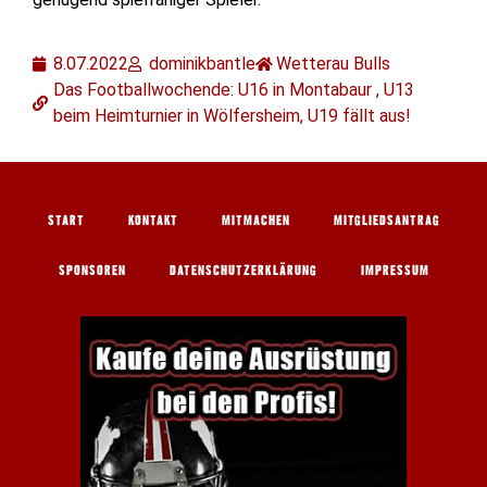
8.07.2022
dominikbantle
Wetterau Bulls
Das Footballwochende: U16 in Montabaur , U13
beim Heimturnier in Wölfersheim, U19 fällt aus!
START
KONTAKT
MITMACHEN
MITGLIEDSANTRAG
SPONSOREN
DATENSCHUTZERKLÄRUNG
IMPRESSUM