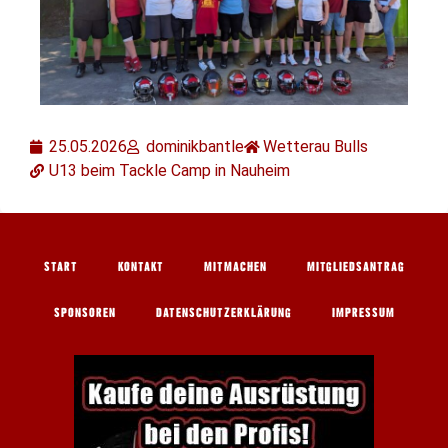
25.05.2026
dominikbantle
Wetterau Bulls
U13 beim Tackle Camp in Nauheim
START
KONTAKT
MITMACHEN
MITGLIEDSANTRAG
SPONSOREN
DATENSCHUTZERKLÄRUNG
IMPRESSUM