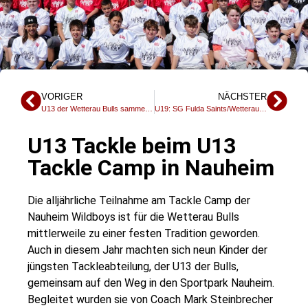
VORIGER
NÄCHSTER
U13 der Wetterau Bulls sammelt wichtige Erfahrungen beim Flagspieltag in Hanau
U19: SG Fulda Saints/Wetterau Bulls feiern Heimsieg gegen SG Darmstadt/Mainz
U13 Tackle beim U13
Tackle Camp in Nauheim
Die alljährliche Teilnahme am Tackle Camp der
Nauheim Wildboys
ist für die
Wetterau Bulls
mittlerweile zu einer festen Tradition geworden.
Auch in diesem Jahr machten sich neun Kinder der
jüngsten Tackleabteilung, der U13 der Bulls,
gemeinsam auf den Weg in den Sportpark Nauheim.
Begleitet wurden sie von Coach Mark Steinbrecher