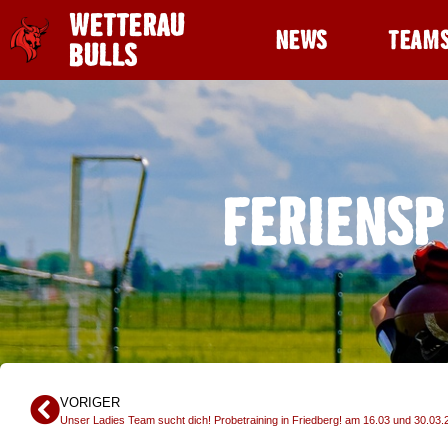
WETTERAU
NEWS
TEAM
BULLS
FERIENSP
VORIGER
Unser Ladies Team sucht dich! Probetraining in Friedberg! am 16.03 und 30.03.