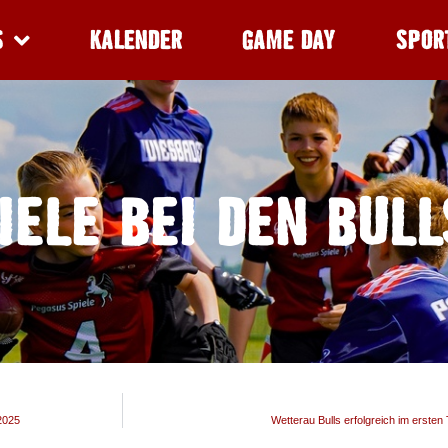
S
KALENDER
GAME DAY
SPOR
IELE BEI DEN BULL
2025
Wetterau Bulls erfolgreich im erste