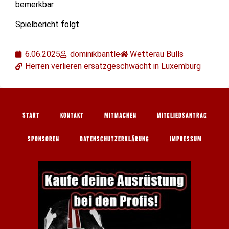
bemerkbar.
Spielbericht folgt
6.06.2025
dominikbantle
Wetterau Bulls
Herren verlieren ersatzgeschwächt in Luxemburg
START
KONTAKT
MITMACHEN
MITGLIEDSANTRAG
SPONSOREN
DATENSCHUTZERKLÄRUNG
IMPRESSUM