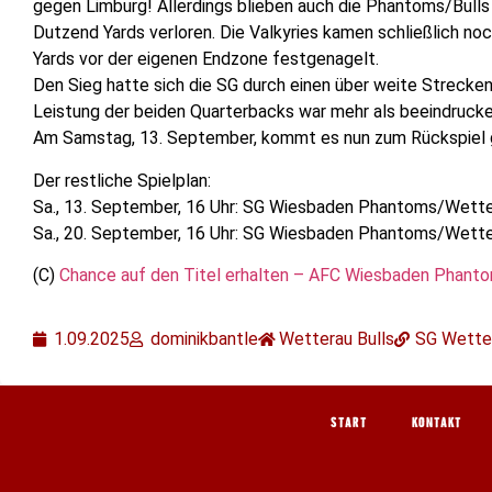
gegen Limburg! Allerdings blieben auch die Phantoms/Bulls i
Dutzend Yards verloren. Die Valkyries kamen schließlich no
Yards vor der eigenen Endzone festgenagelt.
Den Sieg hatte sich die SG durch einen über weite Strecken
Leistung der beiden Quarterbacks war mehr als beeindruck
Am Samstag, 13. September, kommt es nun zum Rückspiel gege
Der restliche Spielplan:
Sa., 13. September, 16 Uhr: SG Wiesbaden Phantoms/Wetter
Sa., 20. September, 16 Uhr: SG Wiesbaden Phantoms/Wetter
(C)
Chance auf den Titel erhalten – AFC Wiesbaden Phantom
1.09.2025
dominikbantle
Wetterau Bulls
SG Wetter
START
KONTAKT