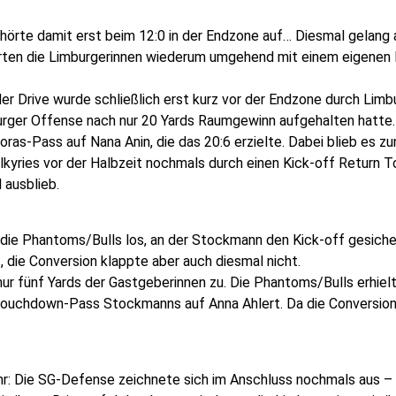
hörte damit erst beim 12:0 in der Endzone auf… Diesmal gelang 
rten die Limburgerinnen wiederum umgehend mit einem eigenen
 der Drive wurde schließlich erst kurz vor der Endzone durch Li
urger Offense nach nur 20 Yards Raumgewinn aufgehalten hatte.
s-Pass auf Nana Anin, die das 20:6 erzielte. Dabei blieb es zu
alkyries vor der Halbzeit nochmals durch einen Kick-off Return 
 ausblieb.
r die Phantoms/Bulls los, an der Stockmann den Kick-off gesiche
 die Conversion klappte aber auch diesmal nicht.
nur fünf Yards der Gastgeberinnen zu. Die Phantoms/Bulls erhielt
Touchdown-Pass Stockmanns auf Anna Ahlert. Da die Conversion 
hr: Die SG-Defense zeichnete sich im Anschluss nochmals aus –