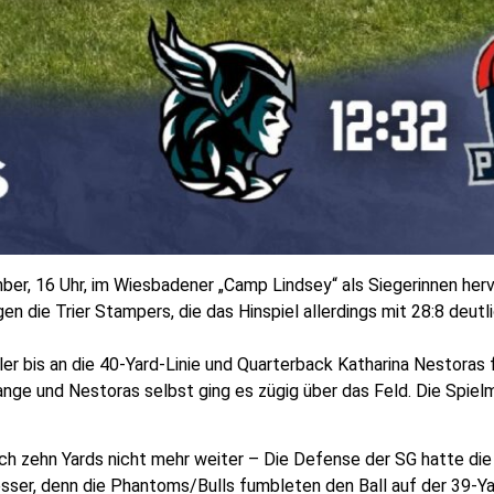
er, 16 Uhr, im Wiesbadener „Camp Lindsey“ als Siegerinnen he
n die Trier Stampers, die das Hinspiel allerdings mit 28:8 deutl
er bis an die 40-Yard-Linie und Quarterback Katharina Nestoras 
nge und Nestoras selbst ging es zügig über das Feld. Die Spielma
ach zehn Yards nicht mehr weiter – Die Defense der SG hatte di
besser, denn die Phantoms/Bulls fumbleten den Ball auf der 39-Ya