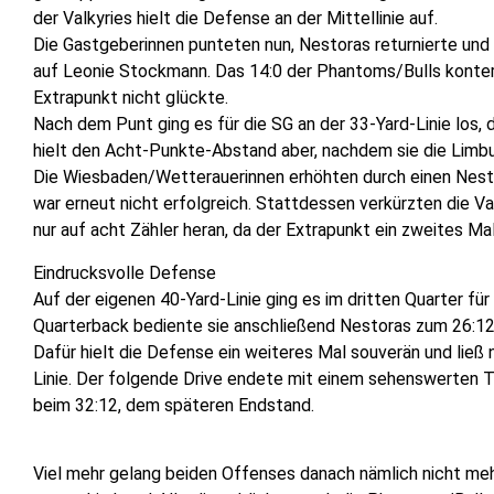
der Valkyries hielt die Defense an der Mittellinie auf.
Die Gastgeberinnen punteten nun, Nestoras returnierte und 
auf Leonie Stockmann. Das 14:0 der Phantoms/Bulls konte
Extrapunkt nicht glückte.
Nach dem Punt ging es für die SG an der 33-Yard-Linie los,
hielt den Acht-Punkte-Abstand aber, nachdem sie die Limb
Die Wiesbaden/Wetterauerinnen erhöhten durch einen Nestora
war erneut nicht erfolgreich. Stattdessen verkürzten die V
nur auf acht Zähler heran, da der Extrapunkt ein zweites Mal
Eindrucksvolle Defense
Auf der eigenen 40-Yard-Linie ging es im dritten Quarter fü
Quarterback bediente sie anschließend Nestoras zum 26:12,
Dafür hielt die Defense ein weiteres Mal souverän und ließ 
Linie. Der folgende Drive endete mit einem sehenswerten 
beim 32:12, dem späteren Endstand.
Viel mehr gelang beiden Offenses danach nämlich nicht me