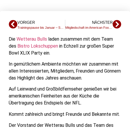
VORIGER
NÄCHSTER
Trainingspause bis Januar – SUPER BOWL XLIX mit den Bulls! – Jugendteam sucht dringend Verstärkung
Mitgliedschaft im American Football Verband Hessen
Die
Wetterau Bulls
laden zusammen mit dem Team
des
Bistro Lokschuppen
in Echzell zur großen Super
Bowl XLIX Party ein.
In gemütlichem Ambiente möchten wir zusammen mit
allen Interessierten, Mitgliedern, Freunden und Gönnern
das Highlight des Jahres anschauen.
Auf Leinwand und Großbildfernseher genießen wir bei
amerikanischen Feinheiten aus der Küche die
Übertragung des Endspiels der NFL.
Kommt zahlreich und bringt Freunde und Bekannte mit.
Der Vorstand der Wetterau Bulls und das Team des