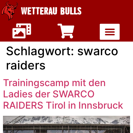
WETTERAU BULLS
Schlagwort:
swarco
raiders
Trainingscamp mit den
Ladies der SWARCO
RAIDERS Tirol in Innsbruck