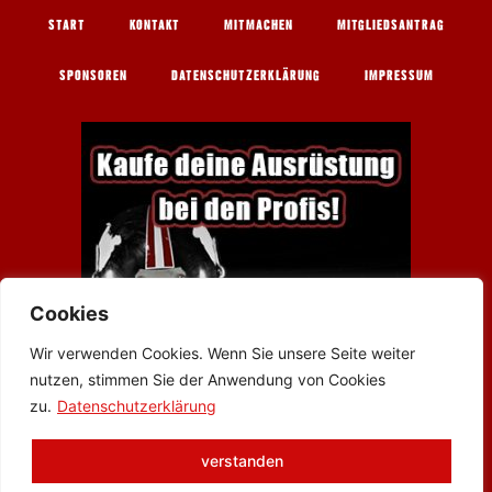
START
KONTAKT
MITMACHEN
MITGLIEDSANTRAG
SPONSOREN
DATENSCHUTZERKLÄRUNG
IMPRESSUM
Cookies
Wir verwenden Cookies. Wenn Sie unsere Seite weiter
nutzen, stimmen Sie der Anwendung von Cookies
zu.
Datenschutzerklärung
Werbung
© 2026 AMERICAN FOOTBALL CLUB WETTERAU BULLS
verstanden
WÖLFERSHEIM E.V.