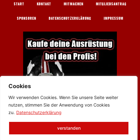
START
KONTAKT
MITMACHEN
MITGLIEDSANTRAG
SPONSOREN
DATENSCHUTZERKLÄRUNG
IMPRESSUM
Cookies
Wir verwenden Cookies. Wenn Sie unsere Seite weiter
nutzen, stimmen Sie der Anwendung von Cookies
zu.
Datenschutzerklärung
Werbung
© 2026 AMERICAN FOOTBALL CLUB WETTERAU BULLS
verstanden
WÖLFERSHEIM E.V.