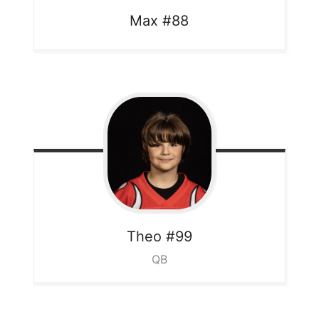
Max
#88
Theo
#99
QB