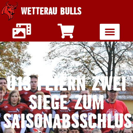
WETTERAU BULLS
U13 FEIERN ZWEI
SIEGE ZUM
SAISONABSSCHLUS