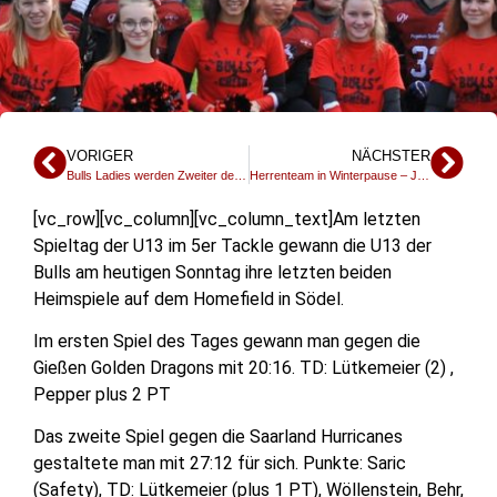
VORIGER
NÄCHSTER
Bulls Ladies werden Zweiter der DA7 in Hessen – Umkämpfte Niederlage im Finalspiel gegen Marburg
Herrenteam in Winterpause – Jugend trainiert bis Ende November
[vc_row][vc_column][vc_column_text]Am letzten
Spieltag der U13 im 5er Tackle gewann die U13 der
Bulls am heutigen Sonntag ihre letzten beiden
Heimspiele auf dem Homefield in Södel.
Im ersten Spiel des Tages gewann man gegen die
Gießen Golden Dragons mit 20:16. TD: Lütkemeier (2) ,
Pepper plus 2 PT
Das zweite Spiel gegen die Saarland Hurricanes
gestaltete man mit 27:12 für sich. Punkte: Saric
(Safety), TD: Lütkemeier (plus 1 PT), Wöllenstein, Behr,