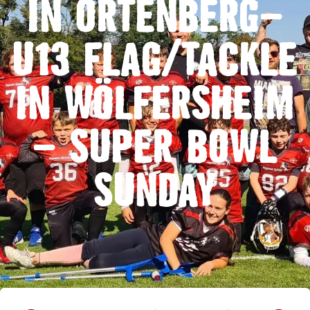
IN ORTENBERG-
U13 FLAG/TACKLE
IN WÖLFERSHEIM
– SUPER BOWL
SUNDAY