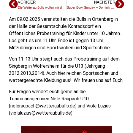
VORIGER
NÄCHSTER
Die Wetterau Bulls wollen mit dir in die Oberliga – Tryout am So. 16.02.25
Super Bowl Sunday – Dominik Lemcke , Defense End der Bulls bei der GNZ über seine Einschätzungen zum Super Bowl
Am 09.02.2025 veranstalten die Bulls in Ortenberg in
der Halle der Gesamtschule Konradsdorf ein
Öffentliches Probetraining für Kinder unter 10 Jahren.
Los geht es um 11 Uhr. Ende ist gegen 13 Uhr.
Mitzubringen sind Sportsachen und Sportschuhe.
Von 11-13 Uhr steigt auch das Probetraining auf dem
Singberg in Wölfersheim für die U13 (Jahrgang
2012,2013,2014). Auch hier reichen Sportsachen und
wettergerechte Kleidung aus!. Wir freuen uns auf Euch.
Für Fragen wendet euch gerne an die
Teammanagerinnen Nele Raupach U10
(neleraupach@wetteraubulls.de) und Viola Luzius
(violaluzius@wetteraubulls.de)