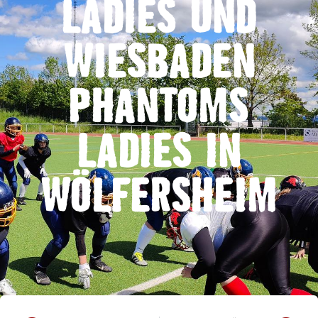
LADIES UND
WIESBADEN
PHANTOMS
LADIES IN
WÖLFERSHEIM