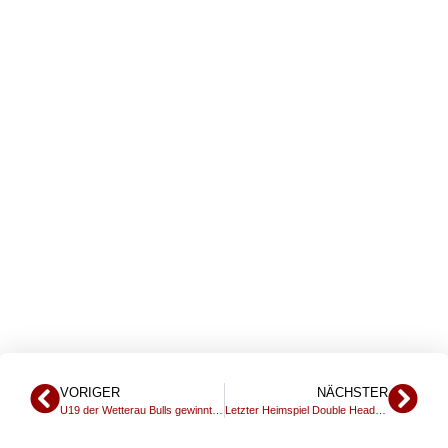
ÖLFERSHEIM S
TARTET MIT Z
WEI SIEGEN IN D
IE SAISON
VORIGER
NÄCHSTER
U19 der Wetterau Bulls gewinnt mit 16:6 gegen die Bad Homburg Sentinels
Letzter Heimspiel Double Header am 28.05.2017 in Södel