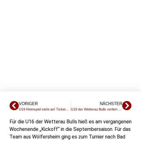
SAISONSTART
GEGEN BAD
HOMBURG
VORIGER
NÄCHSTER
U19 Heimspiel steht an! Ticketsystem eröffnet!
U19 der Wetterau Bulls verliert Auftaktspiel in der U19 Jugendoberliga gegen Bad Homburg mit 12:28
Für die U16 der Wetterau Bulls hieß es am vergangenen
Wochenende „Kickoff“ in die Septembersaison. Für das
Team aus Wölfersheim ging es zum Turnier nach Bad