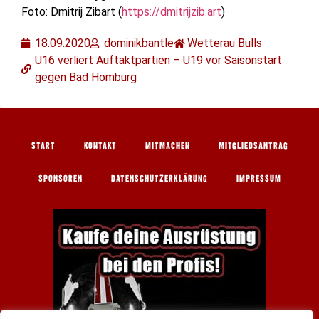
Foto: Dmitrij Zibart (
https://dmitrijzib.art
)
18.09.2020
dominikbantle
Wetterau Bulls
U16 verliert Auftaktpartien – U19 vor Saisonstart
gegen Bad Homburg
START
KONTAKT
MITMACHEN
MITGLIEDSANTRAG
SPONSOREN
DATENSCHUTZERKLÄRUNG
IMPRESSUM